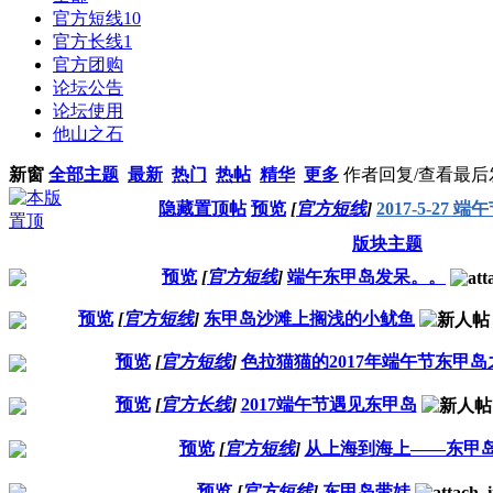
官方短线
10
官方长线
1
官方团购
论坛公告
论坛使用
他山之石
新窗
全部主题
最新
热门
热帖
精华
更多
作者
回复/查看
最后
隐藏置顶帖
预览
[
官方短线
]
2017-5-27
版块主题
预览
[
官方短线
]
端午东甲岛发呆。。
预览
[
官方短线
]
东甲岛沙滩上搁浅的小鱿鱼
预览
[
官方短线
]
色拉猫猫的2017年端午节东甲岛
预览
[
官方长线
]
2017端午节遇见东甲岛
预览
[
官方短线
]
从上海到海上——东甲
预览
[
官方短线
]
东甲岛带娃