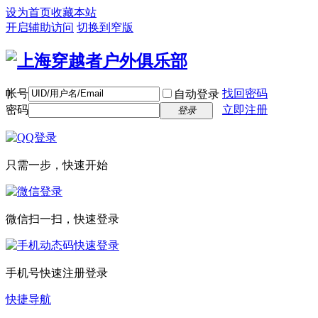
设为首页
收藏本站
开启辅助访问
切换到窄版
帐号
找回密码
自动登录
密码
立即注册
登录
只需一步，快速开始
微信扫一扫，快速登录
手机号快速注册登录
快捷导航