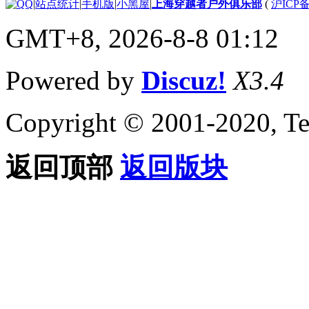
|
站点统计
|
手机版
|
小黑屋
|
上海穿越者户外俱乐部
(
沪ICP备
GMT+8, 2026-8-8 01:12
Powered by
Discuz!
X3.4
Copyright © 2001-2020, Te
返回顶部
返回版块