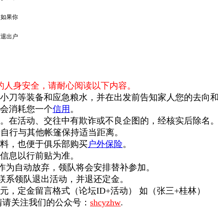
，如果你
时退出户
的人身安全，请耐心阅读以下内容。
小刀等装备和应急粮水，并在出发前告知家人您的去向
会消耗您一个
信用
。
率。在活动、交往中有欺诈或不良企图的，经核实后除名
者自行与其他帐篷保持适当距离。
料，也便于俱乐部购买
户外保险
。
等信息以行前贴为准。
作为自动放弃，领队将会安排替补参加。
周)联系领队退出活动，并退还定金。
元，
定金留言格式
（论坛ID+活动） 如（张三+桂林）
情请关注我们的公众号：
shcyzhw
.