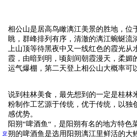
相公山是居高鸟瞰漓江美景的胜地，位
眺，群峰排列有序，清澈的漓江蜿蜒流
上山顶等待黑夜中又一线红色的霞光从
霞，由暗到明，顷刻间朝霞漫天，柔媚
运气爆棚，第二天登上相公山大概率可
说到桂林美食，最先想到的一定是桂林
粉制作工艺源于传统，优于传统，以独
感优势。
阳朔“啤酒鱼“，是阳朔有名的地方特
朔的啤酒鱼是选用阳朔漓江里鲜活的大
穿