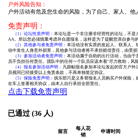
户外风险告知：
户外活动有
危及您生命的
风险，
为了自己、家人、他
免责声明：
（
1
）论坛性质声明：
本论坛是一个非注册非经营性的论坛，不是
AA。所以您必须慎重考虑并自愿报名，这样是为了提醒您亲自参与
（
2
）其他参与者免责声明：
本活动没有实质的发起人、联系人、
动中发生人身意外损害，其他参与活动者将不承担赔偿责任，由受损
（
3
）参加活动者免责声明：
本活动属于自助的出行活动，当由于
员不负担任何责任。团队中的任何一个队员应该本着
“
尽力救助，风
（
4
）报名参加活动声明：
凡跟帖报名参加本论坛发起的官方户外
员视同已经接受以上免责条款，不再单独签定协议。
（
5
）保险免责声明：
俱乐部只是义务替报名人员购买户外保险，
在车上签署相关协议，由本人自行承担全部责任。
点击下载免责声明
已通过 (36 人)
每人花
留言
申请时间
销