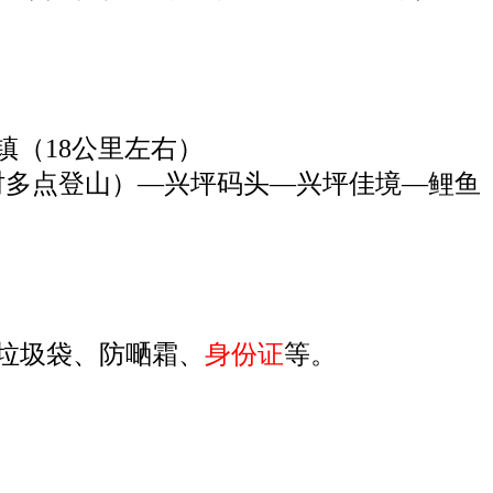
镇（18公里左右）
小时多点登山）—兴坪码头—兴坪佳境—鲤鱼
垃圾袋、防嗮霜、
身份证
等。