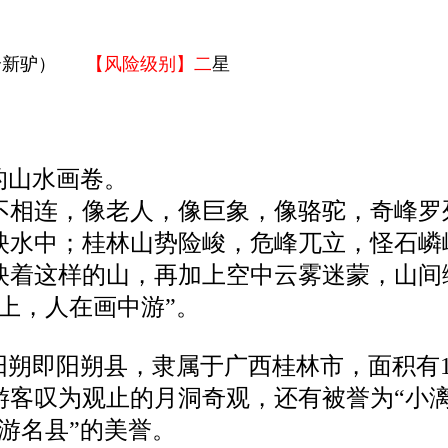
合新驴）
【风险级别】二
星
的山水画卷。
不相连，像老人，像巨象，像骆驼，奇峰罗
映水中；桂林山势险峻，危峰兀立，怪石嶙
映着这样的山，再加上空中云雾迷蒙，山间
上，人在画中游”。
阳朔即阳朔县，隶属于广西桂林市，面积有1
游客叹为观止的月洞奇观，还有被誉为“小
游名县”的美誉。