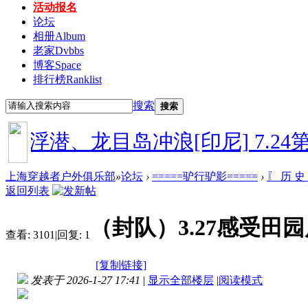
活动报名
论坛
相册
Album
老家
Dvbbs
博客
Space
排行榜
Ranklist
搜索
搜索
浮潜、龙目岛冲浪[印尼]
7.24第二
上海穿越者户外俱乐部
»
论坛
›
=====驴行驴影=====
›
〖 历 史
返回列表
（封队）3.27感受田
查看:
3101
|
回复:
1
[复制链接]
发表于 2026-1-27 17:41
|
显示全部楼层
|
阅读模式