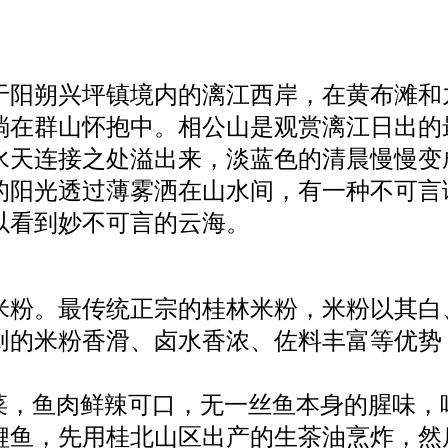
于阳朔兴坪镇境内的漓江西岸，在黄布滩和
淌在群山怀抱中。相公山是观赏漓江日出的
水天连接之处溢出来，淡蓝色的清晨慢慢变
的阳光透过薄雾洒在山水间，有一种不可言
以看到妙不可言的云海。
米粉。最传统正宗的桂林米粉，米粉以其白
创的米粉香滑、卤水香浓、佐料丰富等优势
色菜，鱼肉鲜辣可口，无一丝鱼本身的腥味
鲤鱼，先用桂北山区出产的生茶油烹炸，然