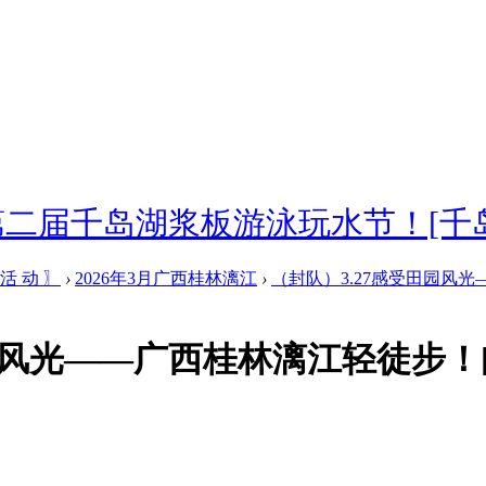
届千岛湖浆板游泳玩水节！[千岛湖]
 活 动 〗
›
2026年3月广西桂林漓江
›
（封队）3.27感受田园风光—
园风光——广西桂林漓江轻徒步！[