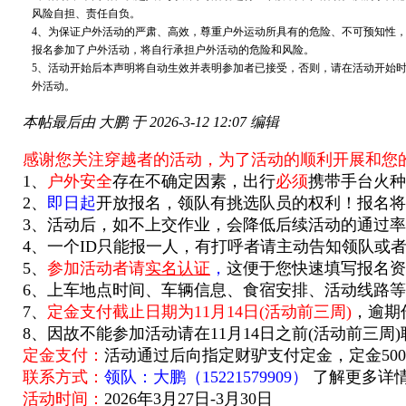
风险自担、责任自负。
4、为保证户外活动的严肃、高效，尊重户外运动所具有的危险、不可预知性
报名参加了户外活动，将自行承担户外活动的危险和风险。
5、活动开始后本声明将自动生效并表明参加者已接受，否则，请在活动开始
外活动。
本帖最后由 大鹏 于 2026-3-12 12:07 编辑
感谢您关注穿越者的活动，为了活动的顺利开展和您
1
、
户外安全
存在不确定因素，出行
必须
携带手台火种
2
、
即日起
开放报名，领队有挑选队员的权利！报名将
3、活动后，如不上交作业，会降低后续活动的通过
4、一个ID只能报一人，有打呼者请主动告知领队或
5、
参加活动者请
实名认证
，
这便于您快速填写报名资
6、上车地点时间、车辆信息、食宿安排、活动线路
7、
定金支付截止日期为11月14日(活动前三周)
，逾期
8、因故不能参加活动请在11月14日之前(活动前三
定金支付：
活动通过后向指定财驴支付定金，
定金500
联系方式：
领队：
大鹏
（
15221579909
）
了解更多详
活动时间：
2026
年
3
月
27
日
-3月30日