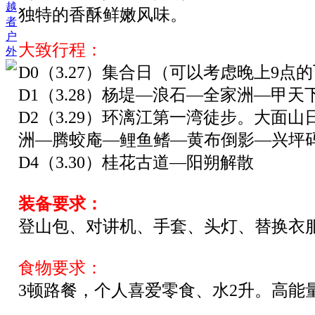
越
独特的香酥鲜嫩风味。
者
户
大致行程：
外
D0
（3.27）集合日（可以考虑晚上9点
D1
（3.28）杨堤—浪石—全家洲—甲
D2
（3.29）环漓江第一湾徒步。大面
洲—腾蛟庵—鲤鱼鳍—黄布倒影—兴坪码
D4
（3.30）桂花古道—阳朔解散
装备
要求
：
登山包、对讲机、手套、头灯、替换衣
食物
要求
：
3顿路餐，个人喜爱零食
、水
2
升。高能