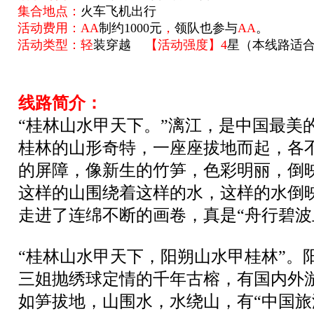
集合地点：
火车飞机出行
活动费用：
AA
制
约1000元
，
领队也参与
AA
。
活动类型：轻
装穿越
【活动强度】4
星（本线路适
线路简介：
“桂林山水甲天下。”漓江，是中国最美
桂林的山形奇特，一座座拔地而起，各
的屏障，像新生的竹笋，色彩明丽，倒
这样的山围绕着这样的水，这样的水倒
走进了连绵不断的画卷，真是“舟行碧波
“桂林山水甲天下，阳朔山水甲桂林”。
三姐抛绣球定情的千年古榕，有国内外
如笋拔地，山围水，水绕山，有“中国旅