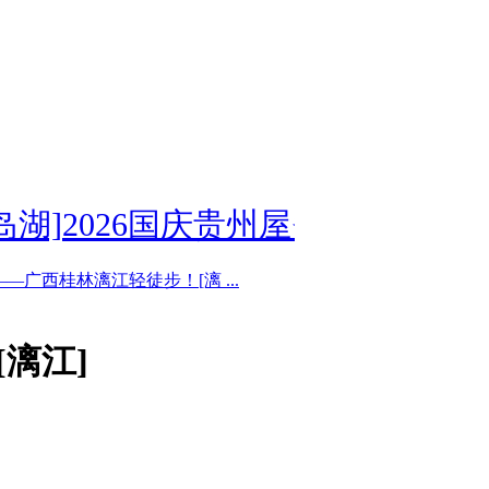
2026国庆贵州屋脊-乌蒙山东坡徒步
—广西桂林漓江轻徒步！[漓 ...
漓江]