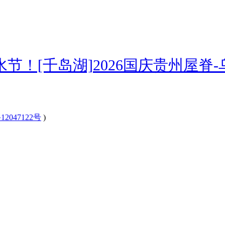
节！[千岛湖]
2026国庆贵州屋脊-
12047122号
)