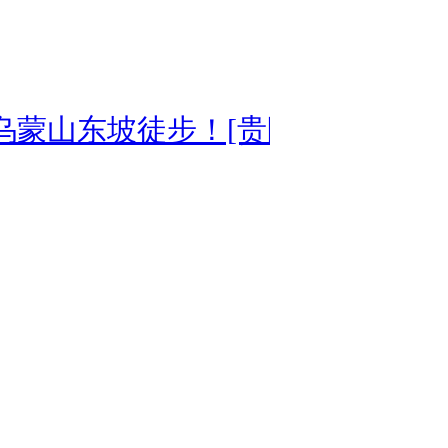
乌蒙山东坡徒步！[贵阳]
延期经典丽