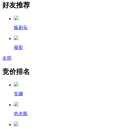
好友推荐
板刷头
俊影
全部
竞价排名
安娜
热水瓶