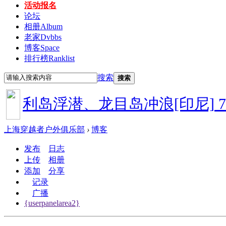
活动报名
论坛
相册
Album
老家
Dvbbs
博客
Space
排行榜
Ranklist
搜索
搜索
、吉利岛浮潜、龙目岛冲浪[印尼]
7.
上海穿越者户外俱乐部
›
博客
发布
日志
上传
相册
添加
分享
记录
广播
{userpanelarea2}