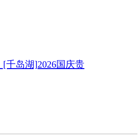
岛湖]
2026国庆贵州屋脊-乌蒙山东