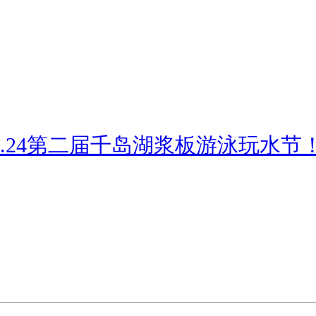
24第二届千岛湖浆板游泳玩水节！[千