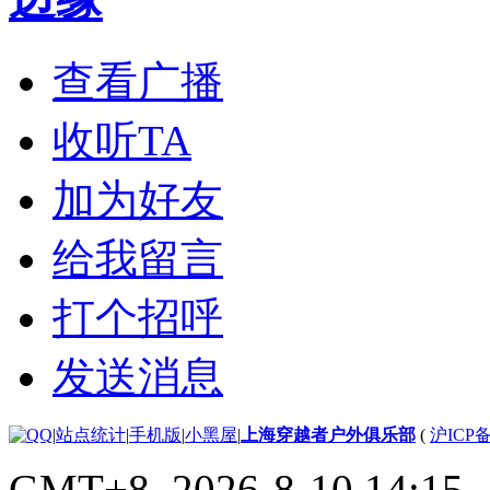
查看广播
收听TA
加为好友
给我留言
打个招呼
发送消息
|
站点统计
|
手机版
|
小黑屋
|
上海穿越者户外俱乐部
(
沪ICP备
GMT+8, 2026-8-10 14:15