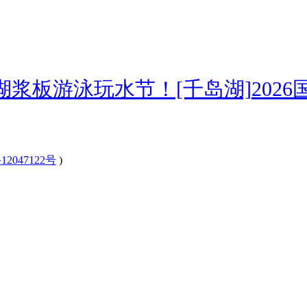
湖浆板游泳玩水节！[千岛湖]
2026
12047122号
)