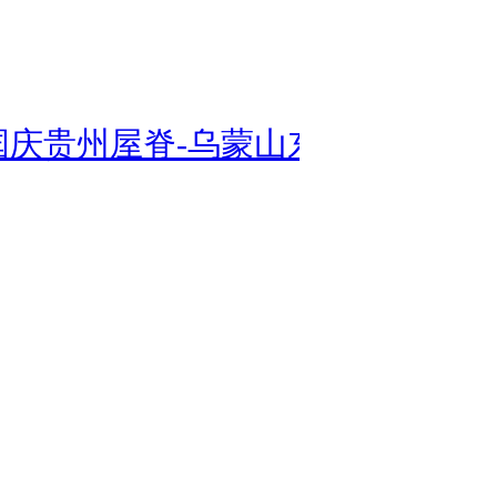
国庆贵州屋脊-乌蒙山东坡徒步！[贵阳